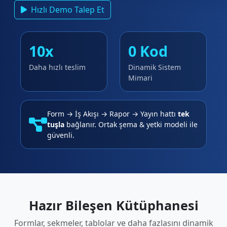
Hızlı Demo Talep Et
10x
0 Kod
Daha hızlı teslim
Dinamik Sistem
Mimari
Form → İş Akışı → Rapor → Yayın hattı
tek
tuşla
bağlanır. Ortak şema & yetki modeli ile
güvenli.
Hazır Bileşen Kütüphanesi
Formlar, sekmeler, tablolar ve daha fazlasını dinamik