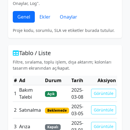
Onaylar, Log".
Genel
Ekler
Onaylar
Proje kodu, sorumlu, SLA ve etiketler burada tutulur.
Tablo / Liste
Filtre, sıralama, toplu işlem, dışa aktarım; kolonları
tasarım ekranından aç/kapat.
#
Ad
Durum
Tarih
Aksiyon
Bakım
2025-
1
Görüntüle
Açık
Talebi
03-08
2025-
2
Satınalma
Görüntüle
Beklemede
03-05
2025-
3
Arıza
Görüntüle
Kapalı