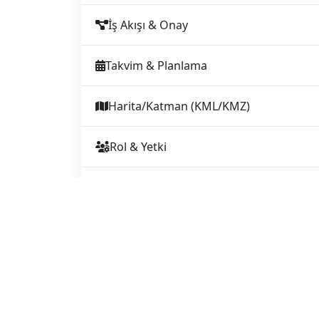
İş Akışı & Onay
Takvim & Planlama
Harita/Katman (KML/KMZ)
Rol & Yetki
Rapor/İhracat (PDF/Excel)
Entegrasyon
Not: Entegrasyon seçenekleri kurum/altyapıya göre