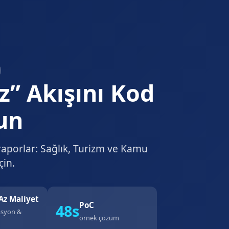
” Akışını Kod
un
e raporlar: Sağlık, Turizm ve Kamu
çin.
Az Maliyet
PoC
48s
asyon &
örnek çözüm