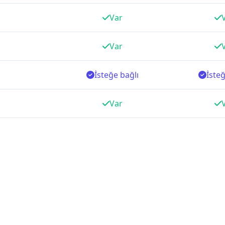
Var
Var
İsteğe bağlı
İsteğ
Var
Var
API'lerle
PMS/
 konfigüre edilir.