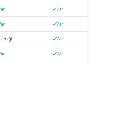
Var
Var
Var
Var
e bağlı
Var
Var
Var
Var
Var
Channel
e-Devlet/EBYS